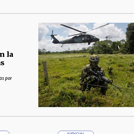
n la
as
as por