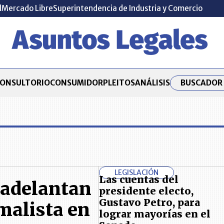
l
Mercado Libre
Superintendencia de Industria y Comercio
BUSCADOR 
ONSULTORIO
CONSUMIDOR
PLEITOS
ANÁLISIS
LEGISLACIÓN
Las cuentas del
 adelantan
presidente electo,
Gustavo Petro, para
malista en
lograr mayorías en el