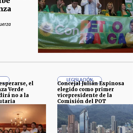
ibe
nza
Fuerza
N
LEGISLACIÓN
esperarse, el
Concejal Julián Espinosa
nza Verde
elegido como primer
irá no a la
vicepresidente de la
utaria
Comisión del POT