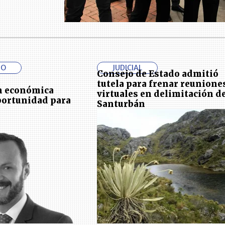
IO
JUDICIAL
Consejo de Estado admitió
tutela para frenar reunione
n económica
virtuales en delimitación d
portunidad para
Santurbán