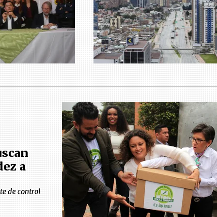
uscan
dez a
e de control