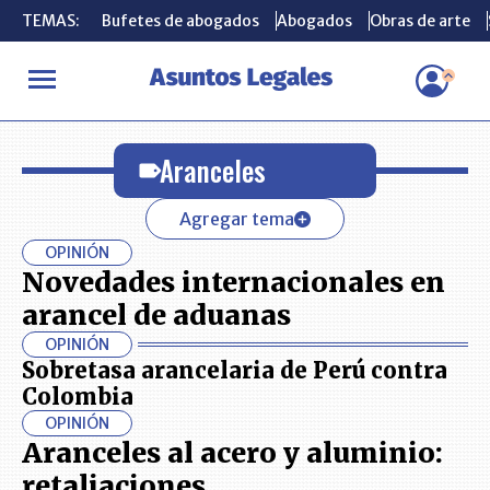
TEMAS:
TEMAS:
Bufetes de abogados
Bufetes de abogados
Abogados
Abogados
Obras de arte
Obras de arte
INICIO
Aranceles
Aranceles
Agregar tema
OPINIÓN
Novedades internacionales en
arancel de aduanas
OPINIÓN
Sobretasa arancelaria de Perú contra
Colombia
OPINIÓN
Aranceles al acero y aluminio:
retaliaciones