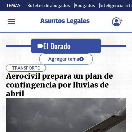
TEMAS:
TEMAS:
Bufetes de abogados
Bufetes de abogados
Abogados
Abogados
Inteligencia arti
Inteligencia arti
INICIO
El Dorado
El Dorado
Agregar tema
TRANSPORTE
Aerocivil prepara un plan de
contingencia por lluvias de
abril