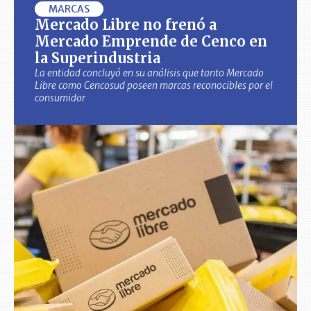
MARCAS
Mercado Libre no frenó a
Mercado Emprende de Cenco en
la Superindustria
La entidad concluyó en su análisis que tanto Mercado
Libre como Cencosud poseen marcas reconocibles por el
consumidor