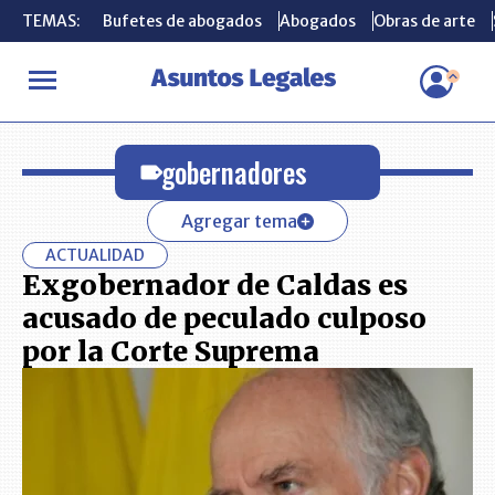
TEMAS:
TEMAS:
Bufetes de abogados
Bufetes de abogados
Abogados
Abogados
Obras de arte
Obras de arte
INICIO
gobernadores
gobernadores
Agregar tema
ACTUALIDAD
Exgobernador de Caldas es
acusado de peculado culposo
por la Corte Suprema