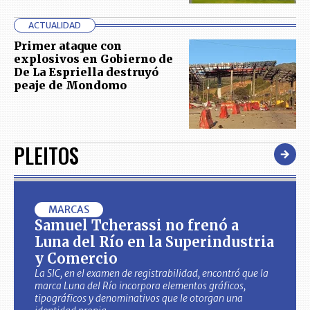
ACTUALIDAD
Primer ataque con
explosivos en Gobierno de
De La Espriella destruyó
peaje de Mondomo
PLEITOS
MARCAS
Samuel Tcherassi no frenó a
Luna del Río en la Superindustria
y Comercio
La SIC, en el examen de registrabilidad, encontró que la
marca Luna del Río incorpora elementos gráficos,
tipográficos y denominativos que le otorgan una