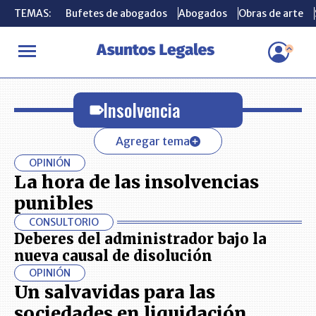
TEMAS:
TEMAS:
Bufetes de abogados
Bufetes de abogados
Abogados
Abogados
Obras de arte
Obras de arte
INICIO
Insolvencia
Insolvencia
Agregar tema
OPINIÓN
La hora de las insolvencias
punibles
CONSULTORIO
Deberes del administrador bajo la
nueva causal de disolución
OPINIÓN
Un salvavidas para las
sociedades en liquidación