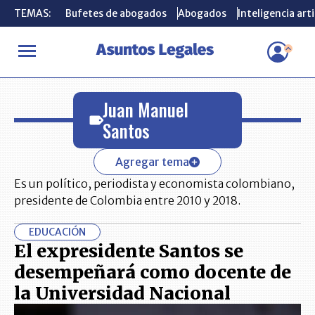
TEMAS:
TEMAS:
Bufetes de abogados
Bufetes de abogados
Abogados
Abogados
Inteligencia arti
Inteligencia arti
INICIO
Juan Manuel Santos
Juan Manuel
Santos
Agregar tema
Es un político, periodista y economista colombiano,
presidente de Colombia entre 2010 y 2018.
EDUCACIÓN
El expresidente Santos se
desempeñará como docente de
la Universidad Nacional