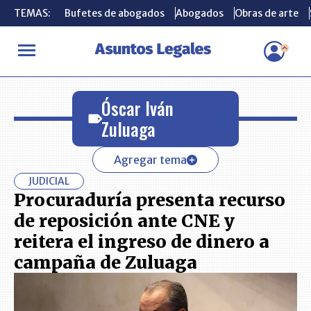
TEMAS:
TEMAS:
Bufetes de abogados
Bufetes de abogados
Abogados
Abogados
Obras de arte
Obras de arte
INICIO
Óscar Iván Zuluaga
Óscar Iván
Zuluaga
Agregar tema
JUDICIAL
Procuraduría presenta recurso
de reposición ante CNE y
reitera el ingreso de dinero a
campaña de Zuluaga