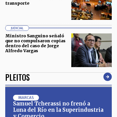
transporte
JUDICIAL
Ministro Sanguino señaló
que no compulsaron copias
dentro del caso de Jorge
Alfredo Vargas
PLEITOS
MARCAS
Samuel Tcherassi no frenó a
Luna del Río en la Superindustria
y Comercio