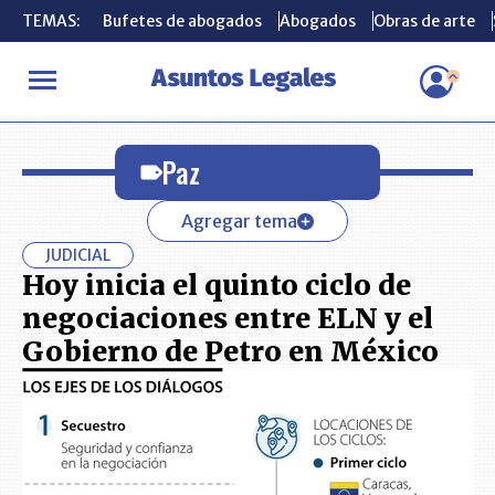
TEMAS:
TEMAS:
Bufetes de abogados
Bufetes de abogados
Abogados
Abogados
Obras de arte
Obras de arte
INICIO
Paz
Paz
Agregar tema
JUDICIAL
Hoy inicia el quinto ciclo de
negociaciones entre ELN y el
Gobierno de Petro en México