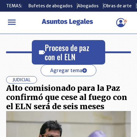
TEMAS:
TEMAS:
Bufetes de abogados
Bufetes de abogados
Abogados
Abogados
Obras de arte
Obras de arte
INICIO
Proceso de paz con el ELN
Proceso de paz
con el ELN
Agregar tema
JUDICIAL
Alto comisionado para la Paz
confirmó que cese al fuego con
el ELN será de seis meses