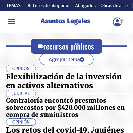
TEMAS:
TEMAS:
Bufetes de abogados
Bufetes de abogados
Abogados
Abogados
Obras de arte
Obras de arte
INICIO
recursos públicos
recursos públicos
Agregar tema
OPINIÓN
Flexibilización de la inversión
en activos alternativos
JUDICIAL
Contraloría encontró presuntos
sobrecostos por $420.000 millones en
compra de suministros
OPINIÓN
Los retos del covid-19, ¿quiénes