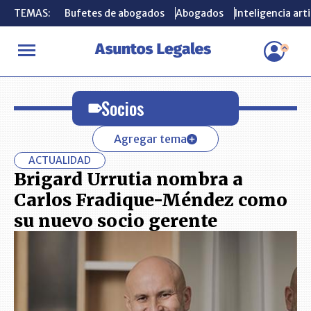
TEMAS:
TEMAS:
Bufetes de abogados
Bufetes de abogados
Abogados
Abogados
Inteligencia arti
Inteligencia arti
INICIO
Socios
Socios
Agregar tema
ACTUALIDAD
Brigard Urrutia nombra a
Carlos Fradique-Méndez como
su nuevo socio gerente