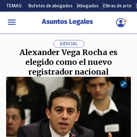
TEMAS:
TEMAS:
Bufetes de abogados
Bufetes de abogados
Abogados
Abogados
Obras de arte
Obras de arte
INICIO
ACTUALIDAD
Alexander Vega Rocha es elegido como el 
JUDICIAL
Alexander Vega Rocha es
elegido como el nuevo
registrador nacional