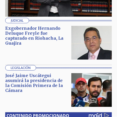
JUDICIAL
Exgobernador Hernando
Deluque Freyle fue
capturado en Riohacha, La
Guajira
LEGISLACIÓN
José Jaime Uscátegui
asumirá la presidencia de
la Comisión Primera de la
Cámara