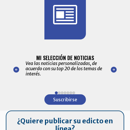
BITÁCORA 
ALERTAS
MI SELECCIÓN DE NOTICIAS
Recopilación
ónico las
Vea las noticias personalizadas, de
económicos 
r nuestro
acuerdo con su top 20 de los temas de
comportamie
amente para
interés.
de las 10.0
ventas en C
Item
1
Suscribirse
of
7
¿Quiere publicar su edicto en
línea?