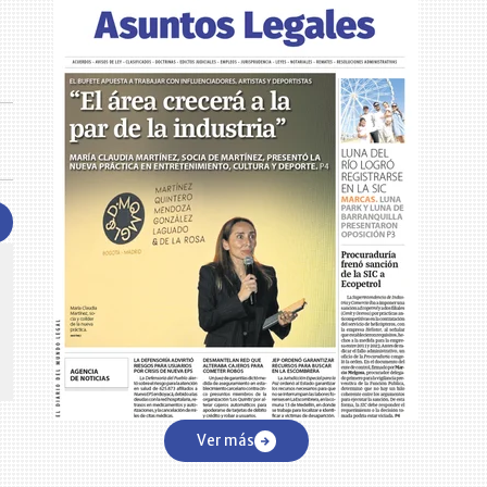
CENTRO DE CONVENCIONES
Reviva en primera fila todos los foros y cátedras LR. Espacios de
s y regiones del
conocimiento alrededor de los temas económicos, empresariales y
.000 primeras empresas
financieros que permiten el posicionamiento y desarrollo de los
negocios en el país.
Ver más