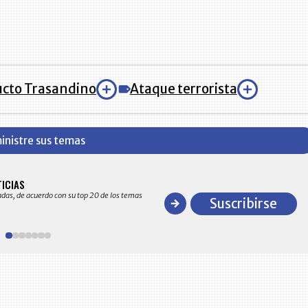
cto Trasandino
Ataque terrorista
inistre sus temas
BITÁCORA EMPRESARIAL 10.000 LR
TICIAS
Recopilación clasificada por sectores económico
adas, de acuerdo con su top 20 de los temas
comportamiento general y detallado de las 10
Suscribirse
en ventas en Colombia