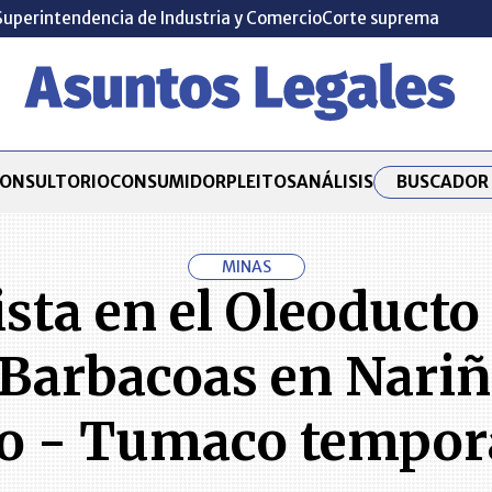
Superintendencia de Industria y Comercio
Corte suprema
BUSCADOR 
ONSULTORIO
CONSUMIDOR
PLEITOS
ANÁLISIS
MINAS
ista en el Oleoduct
 Barbacoas en Nariño
to - Tumaco tempo