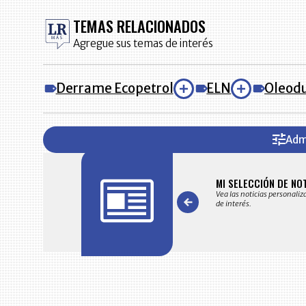
TEMAS RELACIONADOS
Agregue sus temas de interés
Derrame Ecopetrol
ELN
Oleodu
Adm
FICACIONES Y ALERTAS
MI SELECCIÓN DE NO
 en su correo electrónico las noticias seleccionadas por nuestro
Vea las noticias personaliz
 editorial exclusivamente para usted.
de interés.
Item
1
of
7