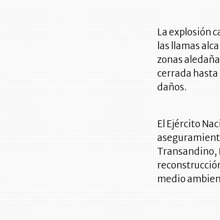
La explosión c
las llamas alc
zonas aledañas
cerrada hasta 
daños.
El Ejército Na
aseguramiento
Transandino, E
reconstrucción
medio ambient