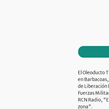
El Oleoducto T
en Barbacoas, 
de Liberación 
Fuerzas Milita
RCN Radio, "El
zona".