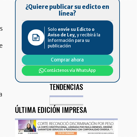
¿Quiere publicar su edicto en
línea?
as
Solo
envíe su Edicto o
Aviso de Ley,
y recibirá la
información para su
de
publicación
Comprar ahora
Contáctenos vía WhatsApp
TENDENCIAS
a
ÚLTIMA EDICIÓN IMPRESA