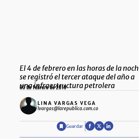
El 4 de febrero en las horas de la noc
se registró el tercer ataque del año a
una infraestructura petrolera
05 de febrero de 2019
LINA VARGAS VEGA
lvargas@larepublica.com.co
Guardar