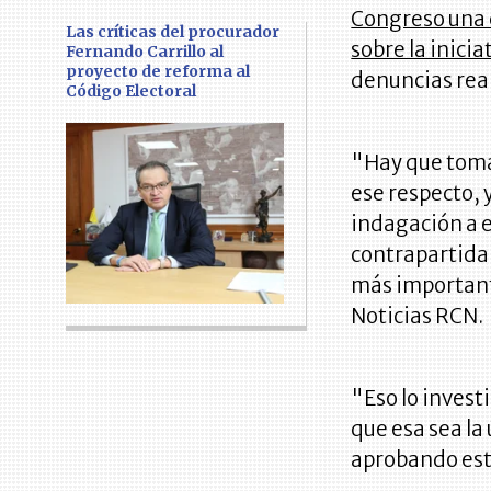
Congreso una 
Las críticas del procurador
sobre la inici
Fernando Carrillo al
proyecto de reforma al
denuncias real
Código Electoral
"Hay que toma
ese respecto, 
indagación a e
contrapartida 
más importante
Noticias RCN.
"Eso lo invest
que esa sea la
aprobando est