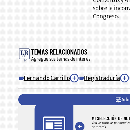
Goebertus y Á
sobre la incon
Congreso.
TEMAS RELACIONADOS
Agregue sus temas de interés
Fernando Carrillo
Registraduría
Adm
FICACIONES Y ALERTAS
MI SELECCIÓN DE NO
 en su correo electrónico las noticias seleccionadas por nuestro
Vea las noticias personaliz
 editorial exclusivamente para usted.
de interés.