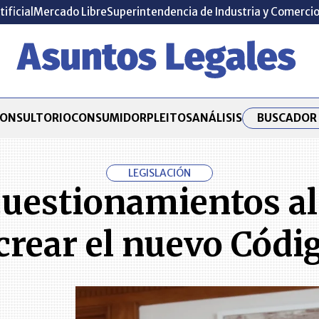
tificial
Mercado Libre
Superintendencia de Industria y Comerci
BUSCADOR 
ONSULTORIO
CONSUMIDOR
PLEITOS
ANÁLISIS
LEGISLACIÓN
uestionamientos al 
crear el nuevo Códig