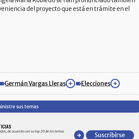
ngela María Robledo se han pronunciado también
veniencia del proyecto que está en trámite en el
Germán Vargas Lleras
Elecciones
inistre sus temas
BITÁCORA EMPRESARIAL 10.000 LR
TICIAS
Recopilación clasificada por sectores económico
adas, de acuerdo con su top 20 de los temas
comportamiento general y detallado de las 10
Suscribirse
en ventas en Colombia