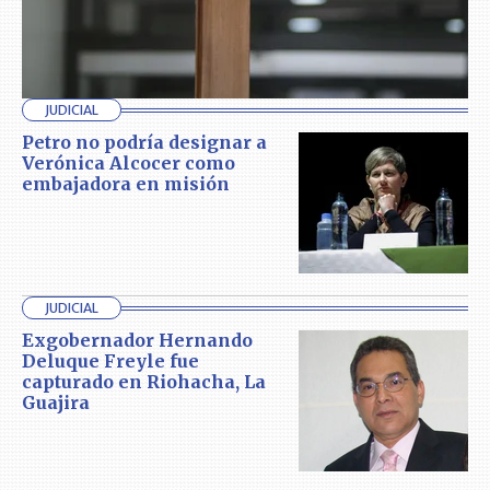
JUDICIAL
Petro no podría designar a
Verónica Alcocer como
embajadora en misión
JUDICIAL
Exgobernador Hernando
Deluque Freyle fue
capturado en Riohacha, La
Guajira