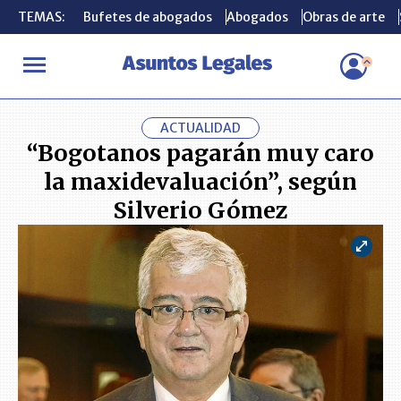
TEMAS:
TEMAS:
Bufetes de abogados
Bufetes de abogados
Abogados
Abogados
Obras de arte
Obras de arte
INICIO
ACTUALIDAD
“Bogotanos pagarán muy caro la maxidev
ACTUALIDAD
“Bogotanos pagarán muy caro
la maxidevaluación”, según
Silverio Gómez