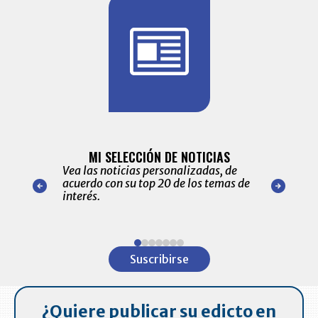
BITÁCORA 
ALERTAS
MI SELECCIÓN DE NOTICIAS
Recopilación
ónico las
Vea las noticias personalizadas, de
económicos 
r nuestro
acuerdo con su top 20 de los temas de
comportamie
amente para
interés.
de las 10.0
ventas en C
Item
1
Suscribirse
of
7
¿Quiere publicar su edicto en