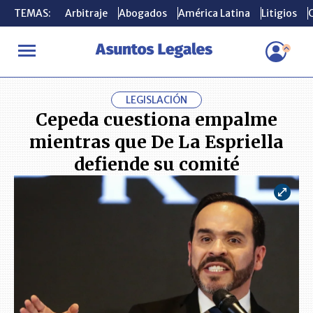
TEMAS:
TEMAS:
Arbitraje
Arbitraje
Abogados
Abogados
América Latina
América Latina
Litigios
Litigios
C
C
INICIO
ACTUALIDAD
Cepeda cuestiona empalme mientras que De
LEGISLACIÓN
Cepeda cuestiona empalme
mientras que De La Espriella
defiende su comité