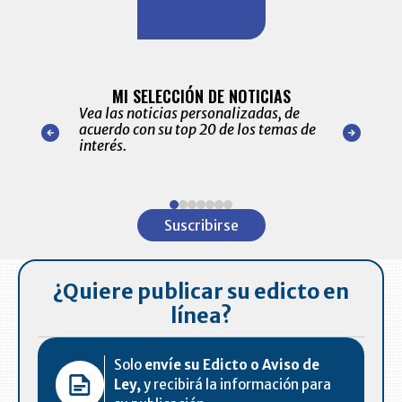
BITÁCORA 
ALERTAS
MI SELECCIÓN DE NOTICIAS
Recopilación
ónico las
Vea las noticias personalizadas, de
económicos 
r nuestro
acuerdo con su top 20 de los temas de
comportamie
amente para
interés.
de las 10.0
ventas en C
Item
1
Suscribirse
of
7
¿Quiere publicar su edicto en
línea?
Solo
envíe su Edicto o Aviso de
Ley,
y recibirá la información para