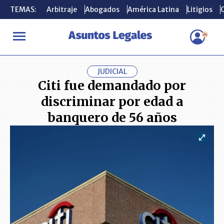
TEMAS:
TEMAS:
Arbitraje
Arbitraje
Abogados
Abogados
América Latina
América Latina
Litigios
Litigios
C
C
INICIO
ACTUALIDAD
Citi fue demandado por discriminar por e
JUDICIAL
Citi fue demandado por
discriminar por edad a
banquero de 56 años