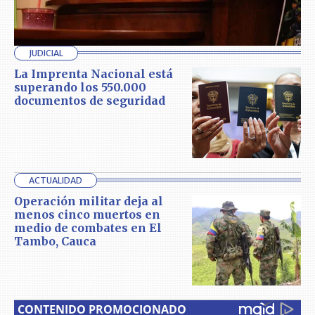
JUDICIAL
La Imprenta Nacional está
superando los 550.000
documentos de seguridad
ACTUALIDAD
Operación militar deja al
menos cinco muertos en
medio de combates en El
Tambo, Cauca