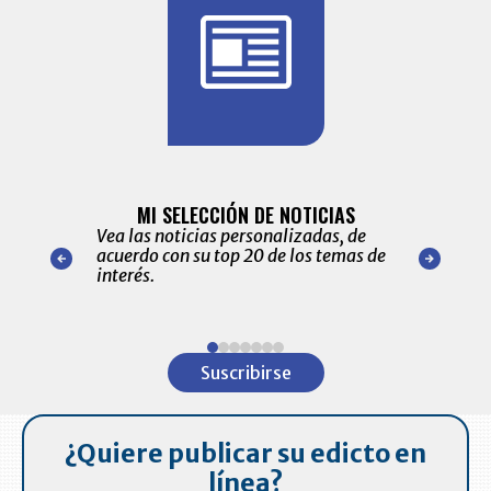
BITÁCORA 
ALERTAS
MI SELECCIÓN DE NOTICIAS
Recopilación
ónico las
Vea las noticias personalizadas, de
económicos 
r nuestro
acuerdo con su top 20 de los temas de
comportamie
amente para
interés.
de las 10.0
ventas en C
Item
1
Suscribirse
of
7
¿Quiere publicar su edicto en
línea?