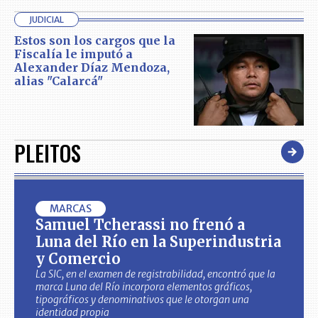
JUDICIAL
Estos son los cargos que la
Fiscalía le imputó a
Alexander Díaz Mendoza,
alias "Calarcá"
PLEITOS
MARCAS
Samuel Tcherassi no frenó a
Luna del Río en la Superindustria
y Comercio
La SIC, en el examen de registrabilidad, encontró que la
marca Luna del Río incorpora elementos gráficos,
tipográficos y denominativos que le otorgan una
identidad propia