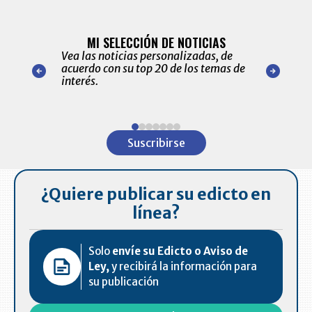
BITÁCORA 
ALERTAS
MI SELECCIÓN DE NOTICIAS
Recopilación
ónico las
Vea las noticias personalizadas, de
económicos 
r nuestro
acuerdo con su top 20 de los temas de
comportamie
amente para
interés.
de las 10.0
ventas en C
Item
1
Suscribirse
of
7
¿Quiere publicar su edicto en
línea?
Solo
envíe su Edicto o Aviso de
Ley,
y recibirá la información para
su publicación