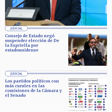
JUDICIAL
Consejo de Estado negó
suspender elección de De
la Espriella por
estadounidense
JUDICIAL
Los partidos políticos con
más curules en las
comisiones de la Cámara y
el Senado