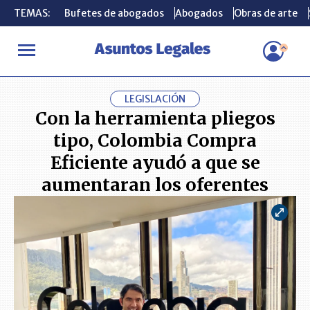
TEMAS:
TEMAS:
Bufetes de abogados
Bufetes de abogados
Abogados
Abogados
Obras de arte
Obras de arte
INICIO
ACTUALIDAD
Con la herramienta pliegos tipo, Colombi
LEGISLACIÓN
Con la herramienta pliegos
tipo, Colombia Compra
Eficiente ayudó a que se
aumentaran los oferentes