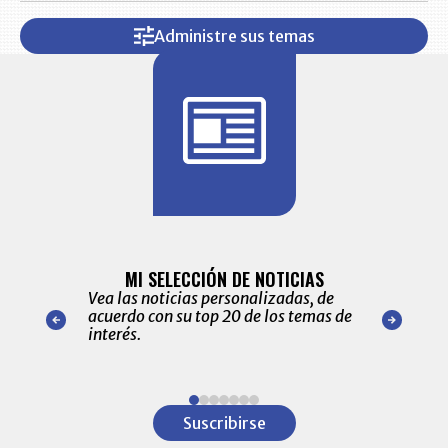
Administre sus temas
BITÁCORA 
ALERTAS
MI SELECCIÓN DE NOTICIAS
Recopilación
ónico las
Vea las noticias personalizadas, de
económicos 
r nuestro
acuerdo con su top 20 de los temas de
comportamie
amente para
interés.
de las 10.0
ventas en C
Item
1
Suscribirse
of