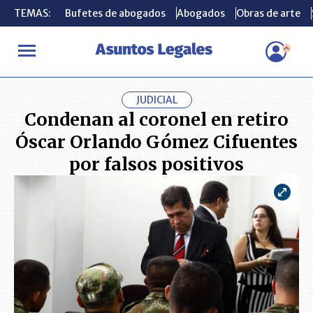
TEMAS:
TEMAS:
Bufetes de abogados
Bufetes de abogados
Abogados
Abogados
Obras de arte
Obras de arte
INICIO
ACTUALIDAD
Condenan al coronel en retiro Óscar Orlan
JUDICIAL
Condenan al coronel en retiro
Óscar Orlando Gómez Cifuentes
por falsos positivos