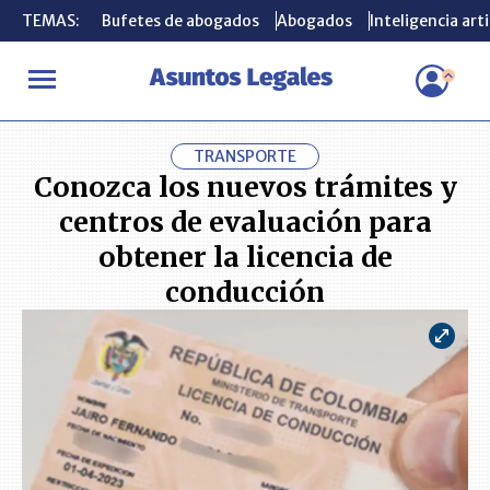
TEMAS:
TEMAS:
Bufetes de abogados
Bufetes de abogados
Abogados
Abogados
Inteligencia arti
Inteligencia arti
INICIO
ACTUALIDAD
Conozca los nuevos trámites y centros de 
TRANSPORTE
Conozca los nuevos trámites y
centros de evaluación para
obtener la licencia de
conducción