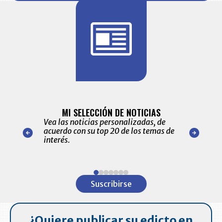
BITÁCORA 
ALERTAS
MI SELECCIÓN DE NOTICIAS
Recopilación
ónico las
Vea las noticias personalizadas, de
económicos 
r nuestro
acuerdo con su top 20 de los temas de
comportamie
amente para
interés.
de las 10.0
ventas en C
Item
1
Suscribirse
of
7
¿Quiere publicar su edicto en