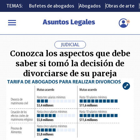
TEMAS:
TEMAS:
Bufetes de abogados
Bufetes de abogados
Abogados
Abogados
Obras de arte
Obras de arte
INICIO
ACTUALIDAD
Conozca los aspectos que debe saber si tom
JUDICIAL
Conozca los aspectos que debe
saber si tomó la decisión de
divorciarse de su pareja