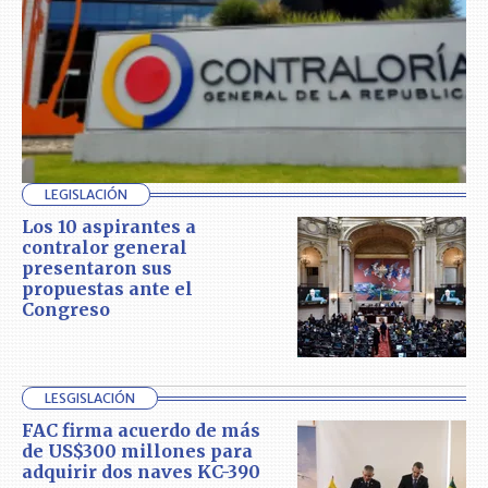
LEGISLACIÓN
Los 10 aspirantes a
contralor general
presentaron sus
propuestas ante el
Congreso
LESGISLACIÓN
FAC firma acuerdo de más
de US$300 millones para
adquirir dos naves KC-390