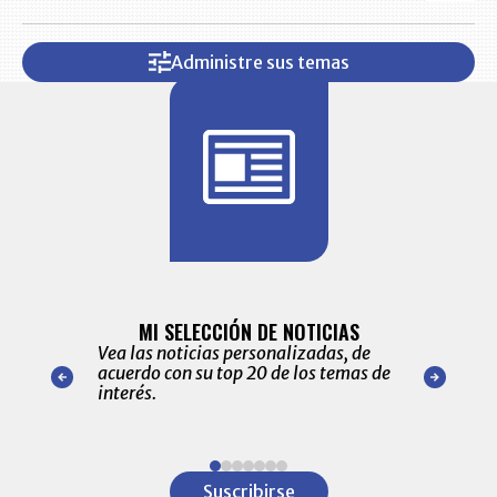
Administre sus temas
BITÁCORA 
ALERTAS
MI SELECCIÓN DE NOTICIAS
Recopilación
ónico las
Vea las noticias personalizadas, de
económicos 
r nuestro
acuerdo con su top 20 de los temas de
comportamie
amente para
interés.
de las 10.0
ventas en C
Item
1
Suscribirse