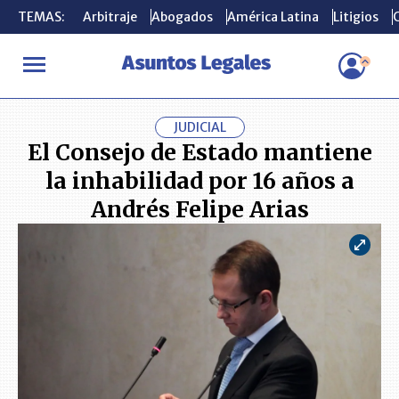
TEMAS:
TEMAS:
Arbitraje
Arbitraje
Abogados
Abogados
América Latina
América Latina
Litigios
Litigios
C
C
INICIO
ACTUALIDAD
El Consejo de Estado mantiene la inhabili
JUDICIAL
El Consejo de Estado mantiene
la inhabilidad por 16 años a
Andrés Felipe Arias