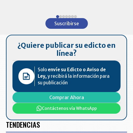
ventas en C
Item
1
Suscribirse
of
7
¿Quiere publicar su edicto en
línea?
Solo
envíe su Edicto o Aviso de
Ley,
y recibirá la información para
su publicación
Comprar Ahora
Contáctenos vía WhatsApp
TENDENCIAS