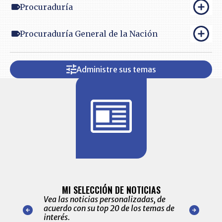
Procuraduría
Procuraduría General de la Nación
Administre sus temas
BITÁCORA 
ALERTAS
MI SELECCIÓN DE NOTICIAS
Recopilación
ónico las
Vea las noticias personalizadas, de
económicos 
r nuestro
acuerdo con su top 20 de los temas de
comportamie
amente para
interés.
de las 10.0