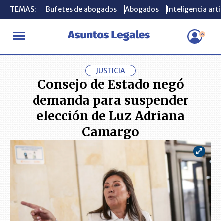
TEMAS:
TEMAS:
Bufetes de abogados
Bufetes de abogados
Abogados
Abogados
Inteligencia arti
Inteligencia arti
INICIO
ACTUALIDAD
Consejo de Estado negó demanda para su
JUSTICIA
Consejo de Estado negó
demanda para suspender
elección de Luz Adriana
Camargo