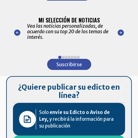
BITÁCORA 
ALERTAS
MI SELECCIÓN DE NOTICIAS
Recopilación
ónico las
Vea las noticias personalizadas, de
económicos 
r nuestro
acuerdo con su top 20 de los temas de
comportamie
amente para
interés.
de las 10.0
ventas en C
Item
1
Suscribirse
of
7
¿Quiere publicar su edicto en
línea?
Solo
envíe su Edicto o Aviso de
Ley,
y recibirá la información para
su publicación