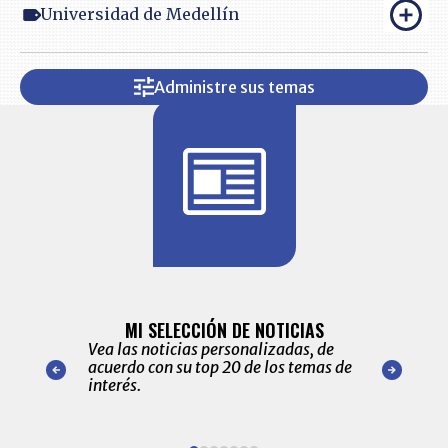
Universidad de Medellín
Administre sus temas
BITÁCORA 
ALERTAS
MI SELECCIÓN DE NOTICIAS
Recopilación
ónico las
Vea las noticias personalizadas, de
económicos 
r nuestro
acuerdo con su top 20 de los temas de
comportamie
amente para
interés.
de las 10.0
ventas en C
Item