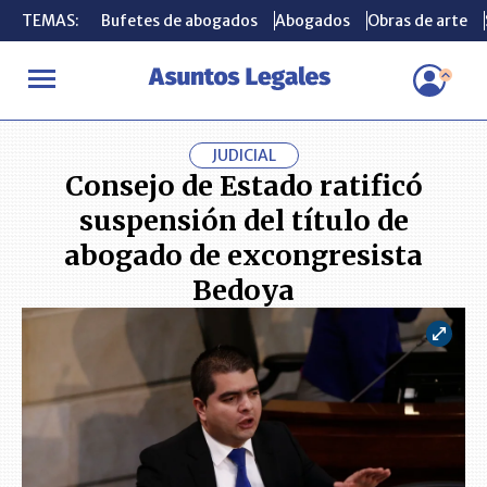
TEMAS:
TEMAS:
Bufetes de abogados
Bufetes de abogados
Abogados
Abogados
Obras de arte
Obras de arte
INICIO
ACTUALIDAD
Consejo de Estado ratificó suspensión del
JUDICIAL
Consejo de Estado ratificó
suspensión del título de
abogado de excongresista
Bedoya