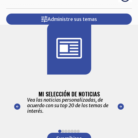
Administre sus temas
BITÁCORA 
ALERTAS
MI SELECCIÓN DE NOTICIAS
Recopilación
ónico las
Vea las noticias personalizadas, de
económicos 
r nuestro
acuerdo con su top 20 de los temas de
comportamie
amente para
interés.
de las 10.0
ventas en C
Item
1