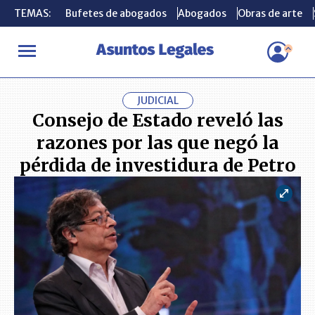
TEMAS:
TEMAS:
Bufetes de abogados
Bufetes de abogados
Abogados
Abogados
Obras de arte
Obras de arte
INICIO
ACTUALIDAD
Consejo de Estado reveló las razones por l
JUDICIAL
Consejo de Estado reveló las
razones por las que negó la
pérdida de investidura de Petro