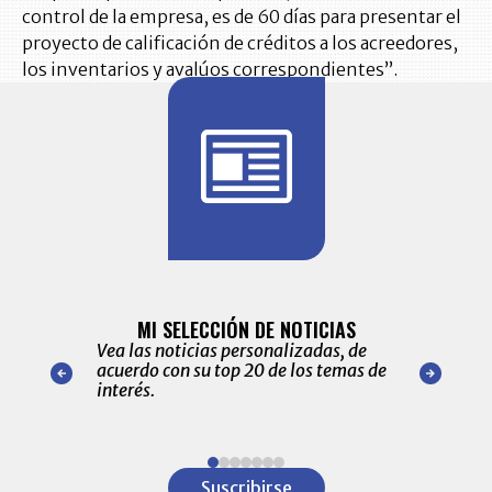
control de la empresa, es de 60 días para presentar el
proyecto de calificación de créditos a los acreedores,
los inventarios y avalúos correspondientes”.
BITÁCORA 
ALERTAS
MI SELECCIÓN DE NOTICIAS
Recopilación
ónico las
Vea las noticias personalizadas, de
económicos 
r nuestro
acuerdo con su top 20 de los temas de
comportamie
amente para
interés.
de las 10.0
ventas en C
Item
1
Suscribirse