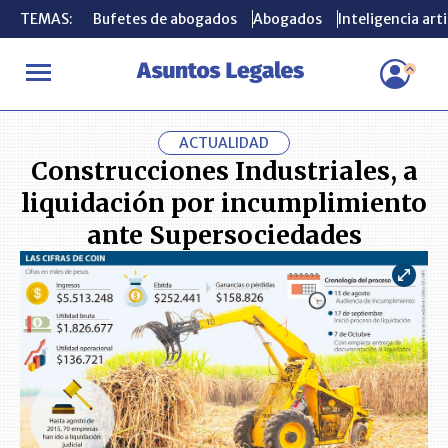
TEMAS:
TEMAS:
Bufetes de abogados
Bufetes de abogados
Abogados
Abogados
Inteligencia arti
Inteligencia arti
INICIO
ACTUALIDAD
Construcciones Industriales, a liquidació
ACTUALIDAD
Construcciones Industriales, a
liquidación por incumplimiento
ante Supersociedades