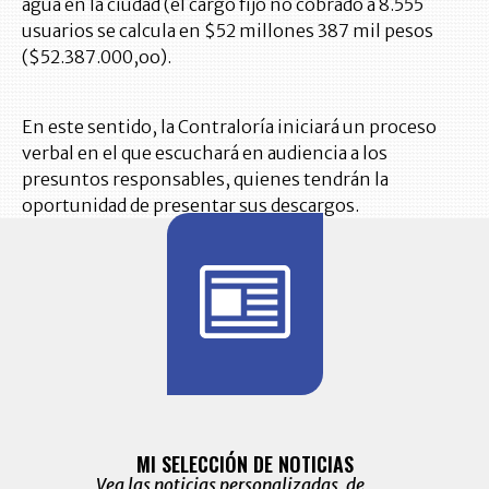
agua en la ciudad (el cargo fijo no cobrado a 8.555
usuarios se calcula en $52 millones 387 mil pesos
($52.387.000,oo).
En este sentido, la Contraloría iniciará un proceso
verbal en el que escuchará en audiencia a los
presuntos responsables, quienes tendrán la
oportunidad de presentar sus descargos.
BITÁCORA 
ALERTAS
MI SELECCIÓN DE NOTICIAS
Recopilación
ónico las
Vea las noticias personalizadas, de
económicos 