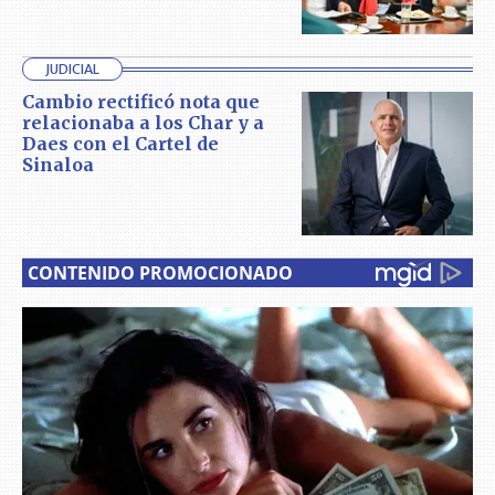
JUDICIAL
Cambio rectificó nota que
relacionaba a los Char y a
Daes con el Cartel de
Sinaloa