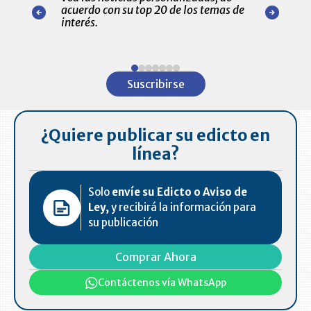
r nuestro
acuerdo con su top 20 de los temas de
comportamie
amente para
interés.
de las 10.0
ventas en C
Item
1
Suscribirse
of
7
¿Quiere publicar su edicto en
línea?
Solo
envíe su Edicto o Aviso de
Ley,
y recibirá la información para
su publicación
Comprar Ahora
Contáctenos vía WhatsApp