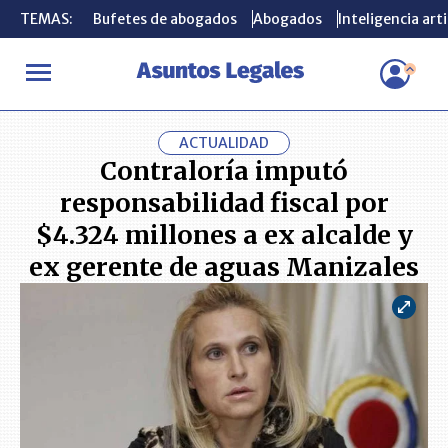
TEMAS:
TEMAS:
Bufetes de abogados
Bufetes de abogados
Abogados
Abogados
Inteligencia arti
Inteligencia arti
INICIO
ACTUALIDAD
Contraloría imputó responsabilidad fiscal
ACTUALIDAD
Contraloría imputó
responsabilidad fiscal por
$4.324 millones a ex alcalde y
ex gerente de aguas Manizales