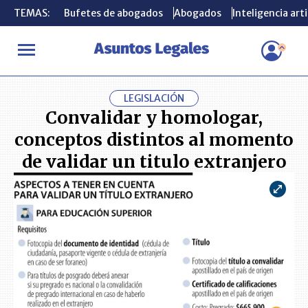
TEMAS:
TEMAS:
Bufetes de abogados
Bufetes de abogados
Abogados
Abogados
Inteligencia arti
Inteligencia arti
INICIO
ACTUALIDAD
Convalidar y homologar, conceptos distint
LEGISLACIÓN
Convalidar y homologar,
conceptos distintos al momento
de validar un titulo extranjero