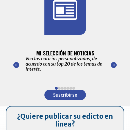
BITÁCORA 
ALERTAS
MI SELECCIÓN DE NOTICIAS
Recopilación
ónico las
Vea las noticias personalizadas, de
económicos 
r nuestro
acuerdo con su top 20 de los temas de
comportamie
amente para
interés.
de las 10.0
ventas en C
Item
1
Suscribirse
of
7
¿Quiere publicar su edicto en
línea?