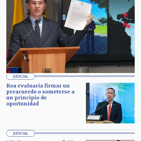
JUDICIAL
Roa evaluaría firmar un
preacuerdo o someterse a
un principio de
oportunidad
JUDICIAL