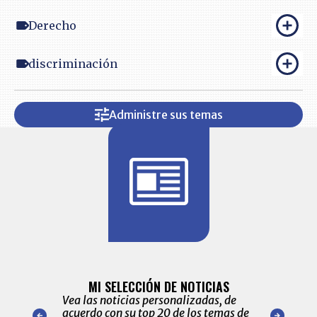
Derecho
discriminación
Administre sus temas
BITÁCORA 
ALERTAS
MI SELECCIÓN DE NOTICIAS
Recopilación
ónico las
Vea las noticias personalizadas, de
económicos 
r nuestro
acuerdo con su top 20 de los temas de
comportamie