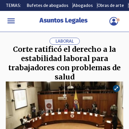
TEMAS:
TEMAS:
Bufetes de abogados
Bufetes de abogados
Abogados
Abogados
Obras de arte
Obras de arte
INICIO
ACTUALIDAD
Corte ratificó el derecho a la estabilidad
LABORAL
Corte ratificó el derecho a la
estabilidad laboral para
trabajadores con problemas de
salud