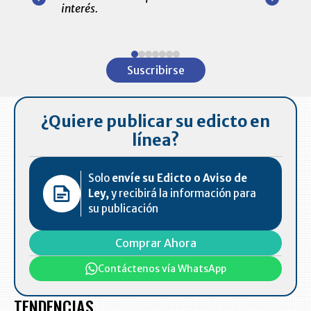
amente para
interés.
de las 10.0
ventas en C
Item
1
Suscribirse
of
7
¿Quiere publicar su edicto en
línea?
Solo
envíe su Edicto o Aviso de
Ley,
y recibirá la información para
su publicación
Comprar Ahora
Contáctenos vía WhatsApp
TENDENCIAS