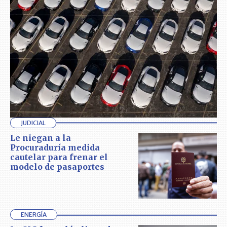
JUDICIAL
Le niegan a la
Procuraduría medida
cautelar para frenar el
modelo de pasaportes
ENERGÍA