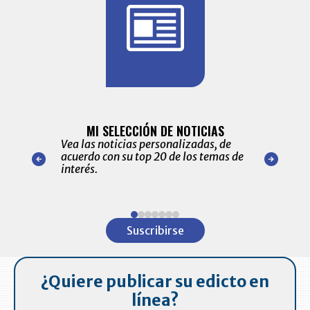
BITÁCORA 
ALERTAS
MI SELECCIÓN DE NOTICIAS
Recopilación
ónico las
Vea las noticias personalizadas, de
económicos 
r nuestro
acuerdo con su top 20 de los temas de
comportamie
amente para
interés.
de las 10.0
ventas en C
Item
1
Suscribirse
of
7
¿Quiere publicar su edicto en
línea?