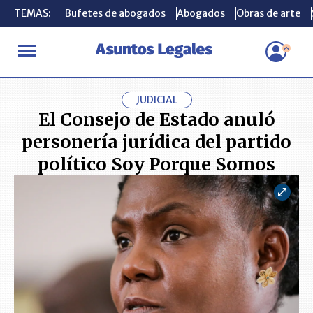
TEMAS:
TEMAS:
Bufetes de abogados
Bufetes de abogados
Abogados
Abogados
Obras de arte
Obras de arte
INICIO
ACTUALIDAD
El Consejo de Estado anuló personería jur
JUDICIAL
El Consejo de Estado anuló
personería jurídica del partido
político Soy Porque Somos