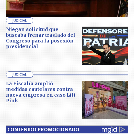
JUDICIAL
Niegan solicitud que
buscaba frenar traslado del
Congreso para la posesión
presidencial
JUDICIAL
La Fiscalía amplió
medidas cautelares contra
nueva empresa en caso Lili
Pink