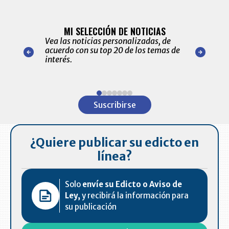
BITÁCORA 
ALERTAS
MI SELECCIÓN DE NOTICIAS
Recopilación
ónico las
Vea las noticias personalizadas, de
económicos 
r nuestro
acuerdo con su top 20 de los temas de
comportamie
amente para
interés.
de las 10.0
ventas en C
Item
1
Suscribirse
of
7
¿Quiere publicar su edicto en
línea?
Solo
envíe su Edicto o Aviso de
Ley,
y recibirá la información para
su publicación