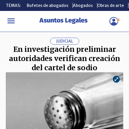
TEMAS:
TEMAS:
Bufetes de abogados
Bufetes de abogados
Abogados
Abogados
Obras de arte
Obras de arte
INICIO
ACTUALIDAD
En investigación preliminar autoridades ve
JUDICIAL
En investigación preliminar
autoridades verifican creación
del cartel de sodio