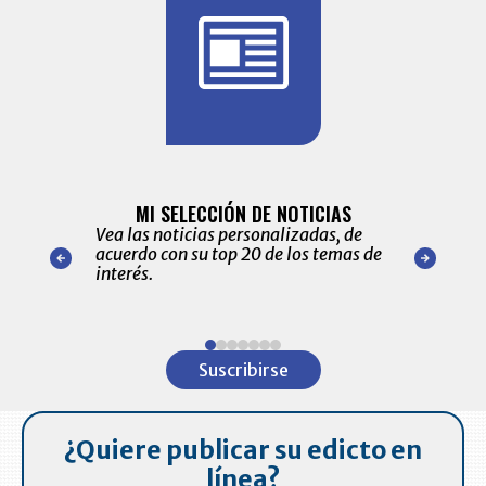
BITÁCORA 
ALERTAS
MI SELECCIÓN DE NOTICIAS
Recopilación
ónico las
Vea las noticias personalizadas, de
económicos 
r nuestro
acuerdo con su top 20 de los temas de
comportamie
amente para
interés.
de las 10.0
ventas en C
Item
1
Suscribirse
of
7
¿Quiere publicar su edicto en
línea?