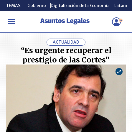
TEMAS:
TEMAS:
Gobierno
Gobierno
Digitalización de la Economía
Digitalización de la Economía
Latam
Latam
INICIO
ACTUALIDAD
“Es urgente recuperar el prestigio de las 
ACTUALIDAD
“Es urgente recuperar el
prestigio de las Cortes”