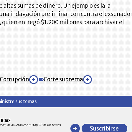
 altas sumas de dinero. Un ejemplo es la la
 una indagación preliminar con contra el exsenado
 quien entregó $1.200 millones para archivar el
Corrupción
Corte suprema
inistre sus temas
BITÁCORA EMPRESARIAL 10.000 LR
TICIAS
Recopilación clasificada por sectores económico
adas, de acuerdo con su top 20 de los temas
comportamiento general y detallado de las 10
Suscribirse
en ventas en Colombia