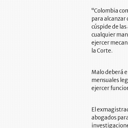
“Colombia como
para alcanzar 
cúspide de las
cualquier mani
ejercer mecan
la Corte.
Malo deberá e
mensuales leg
ejercer funcio
El exmagistrad
abogados para 
investigacione