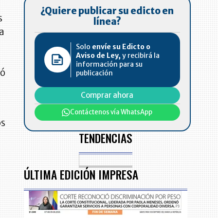
¿Quiere publicar su edicto en
s
línea?
la
Solo
envíe su Edicto o
Aviso de Ley,
y recibirá la
información para su
mó
publicación
Comprar ahora
Contáctenos vía WhatsApp
os
TENDENCIAS
ÚLTIMA EDICIÓN IMPRESA