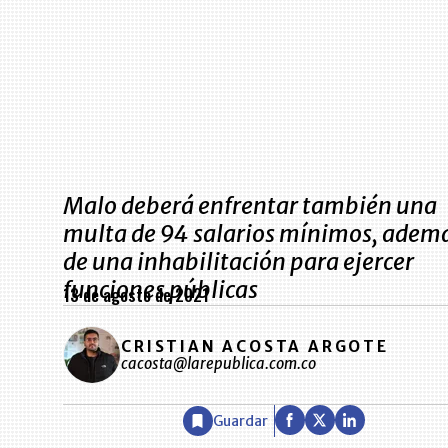
Malo deberá enfrentar también una
multa de 94 salarios mínimos, adem
de una inhabilitación para ejercer
funciones públicas
13 de agosto de 2021
CRISTIAN ACOSTA ARGOTE
cacosta@larepublica.com.co
Guardar