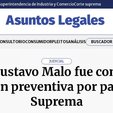
Superintendencia de Industria y Comercio
Corte suprema
BUSCADOR 
ONSULTORIO
CONSUMIDOR
PLEITOS
ANÁLISIS
JUDICIAL
ustavo Malo fue co
n preventiva por pa
Suprema