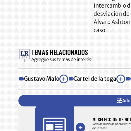
intercambio de
desviación de
Álvaro Ashton,
caso.
TEMAS RELACIONADOS
Agregue sus temas de interés
Gustavo Malo
Cartel de la toga
Adm
FICACIONES Y ALERTAS
MI SELECCIÓN DE NO
 en su correo electrónico las noticias seleccionadas por nuestro
Vea las noticias personaliz
 editorial exclusivamente para usted.
de interés.