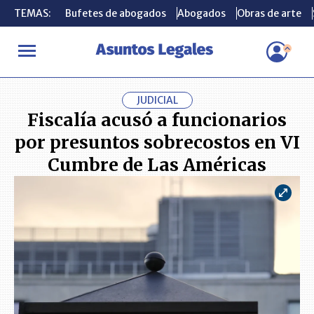
TEMAS:
TEMAS:
Bufetes de abogados
Bufetes de abogados
Abogados
Abogados
Obras de arte
Obras de arte
INICIO
ACTUALIDAD
Fiscalía acusó a funcionarios por presunt
JUDICIAL
Fiscalía acusó a funcionarios
por presuntos sobrecostos en VI
Cumbre de Las Américas