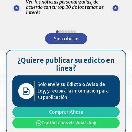
Vea las noticias personalizadas, de
económicos 
r nuestro
acuerdo con su top 20 de los temas de
comportamie
amente para
interés.
de las 10.0
ventas en C
Item
1
Suscribirse
of
7
¿Quiere publicar su edicto en
línea?
Solo
envíe su Edicto o Aviso de
Ley,
y recibirá la información para
su publicación
Comprar Ahora
Contáctenos vía WhatsApp