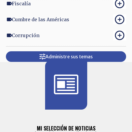
Fiscalía
Cumbre de las Américas
Corrupción
Administre sus temas
BITÁCORA 
ALERTAS
MI SELECCIÓN DE NOTICIAS
Recopilación
ónico las