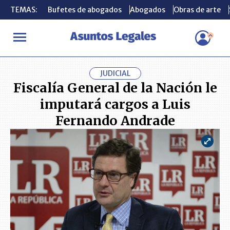
TEMAS:
TEMAS:
Bufetes de abogados
Bufetes de abogados
Abogados
Abogados
Obras de arte
Obras de arte
INICIO
ACTUALIDAD
Fiscalía General de la Nación le imputará
JUDICIAL
Fiscalía General de la Nación le
imputará cargos a Luis
Fernando Andrade