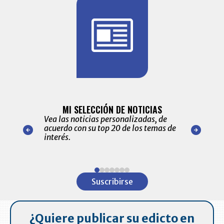
BITÁCORA 
ALERTAS
MI SELECCIÓN DE NOTICIAS
Recopilación
ónico las
Vea las noticias personalizadas, de
económicos 
r nuestro
acuerdo con su top 20 de los temas de
comportamie
amente para
interés.
de las 10.0
ventas en C
Item
1
Suscribirse
of
7
¿Quiere publicar su edicto en