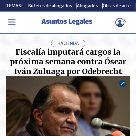
TEMAS:
TEMAS:
Bufetes de abogados
Bufetes de abogados
Abogados
Abogados
Obras de arte
Obras de arte
INICIO
ACTUALIDAD
Fiscalía imputará cargos la próxima sema
HACIENDA
Fiscalía imputará cargos la
próxima semana contra Óscar
Iván Zuluaga por Odebrecht