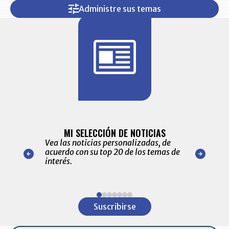
Administre sus temas
BITÁCORA 
ALERTAS
MI SELECCIÓN DE NOTICIAS
Recopilación
ónico las
Vea las noticias personalizadas, de
económicos 
r nuestro
acuerdo con su top 20 de los temas de
comportamie
amente para
interés.
de las 10.0
ventas en C
Item
1
Suscribirse
of
7