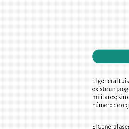
El general Lui
existe un prog
militares; sin
número de obj
El General ase