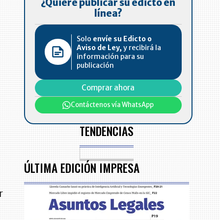
¿Quiere publicar su edicto en
línea?
Solo
envíe su Edicto o
Aviso de Ley,
y recibirá la
información para su
publicación
Comprar ahora
Contáctenos vía WhatsApp
s
TENDENCIAS
ÚLTIMA EDICIÓN IMPRESA
r
s