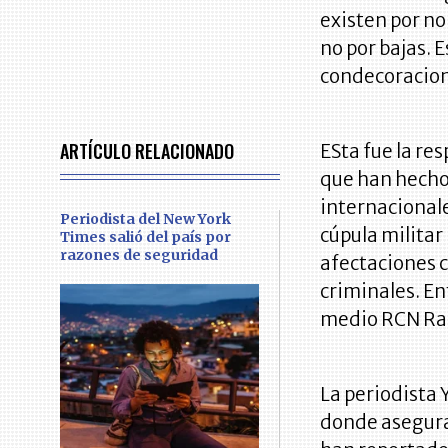
existen por no
no por bajas. 
condecoracion
ARTÍCULO RELACIONADO
ESta fue la re
que han hecho
internacionale
Periodista del New York
cúpula militar 
Times salió del país por
razones de seguridad
afectaciones 
criminales. En
medio RCN Ra
La periodista 
donde asegura