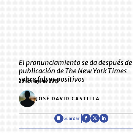
El pronunciamiento se da después de 
publicación de The New York Times
sobre falsos positivos
20 de mayo de 2019
JOSÉ DAVID CASTILLA
Guardar