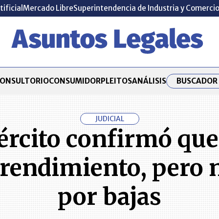
tificial
Mercado Libre
Superintendencia de Industria y Comerci
BUSCADOR 
ONSULTORIO
CONSUMIDOR
PLEITOS
ANÁLISIS
JUDICIAL
jército confirmó que
 rendimiento, pero
por bajas