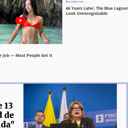
e 13
d de
ada"