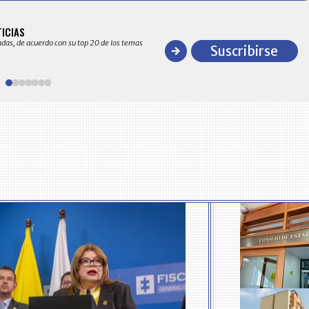
BITÁCORA EMPRESARIAL 10.000 LR
TICIAS
Recopilación clasificada por sectores económico
adas, de acuerdo con su top 20 de los temas
comportamiento general y detallado de las 10
Suscribirse
en ventas en Colombia