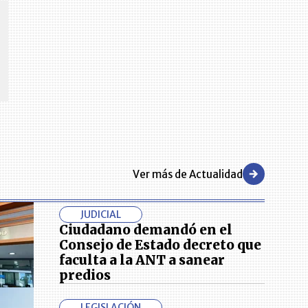
CENTRO DE CONVENCIONES
Reviva en primera fila todos los foros y cátedras LR. Espacios de
s y regiones del
conocimiento alrededor de los temas económicos, empresariales y
.000 primeras empresas
financieros que permiten el posicionamiento y desarrollo de los
negocios en el país.
Ver más de Actualidad
JUDICIAL
Ciudadano demandó en el
Consejo de Estado decreto que
faculta a la ANT a sanear
predios
LEGISLACIÓN