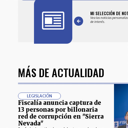
FICACIONES Y ALERTAS
MI SELECCIÓN DE NO
 en su correo electrónico las noticias seleccionadas por nuestro
Vea las noticias personaliz
 editorial exclusivamente para usted.
de interés.
Item
1
of
7
MÁS DE ACTUALIDAD
LEGISLACIÓN
Fiscalía anuncia captura de
13 personas por billonaria
red de corrupción en "Sierra
Nevada"