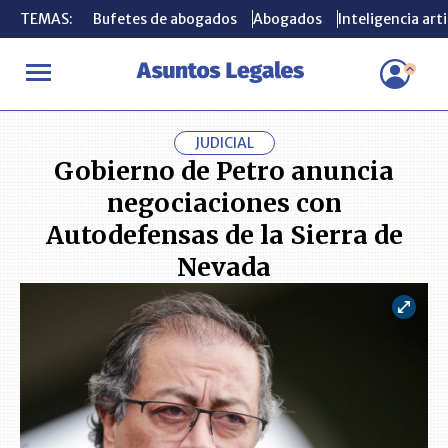
TEMAS:
TEMAS:
Bufetes de abogados
Bufetes de abogados
Abogados
Abogados
Inteligencia arti
Inteligencia arti
INICIO
ACTUALIDAD
Gobierno de Petro anuncia negociaciones 
JUDICIAL
Gobierno de Petro anuncia
negociaciones con
Autodefensas de la Sierra de
Nevada