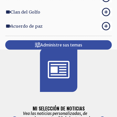
Clan del Golfo
Acuerdo de paz
Administre sus temas
BITÁCORA 
ALERTAS
MI SELECCIÓN DE NOTICIAS
Recopilación
ónico las
Vea las noticias personalizadas, de
económicos 
r nuestro