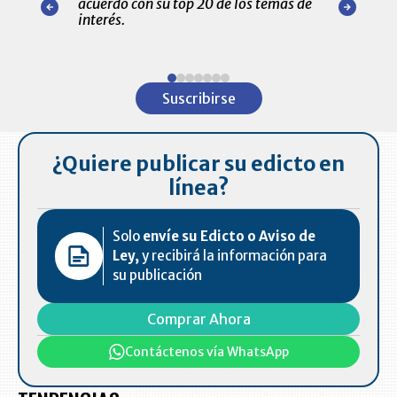
acuerdo con su top 20 de los temas de
comportamie
amente para
interés.
de las 10.0
ventas en C
Item
1
Suscribirse
of
7
¿Quiere publicar su edicto en
línea?
Solo
envíe su Edicto o Aviso de
Ley,
y recibirá la información para
su publicación
Comprar Ahora
Contáctenos vía WhatsApp