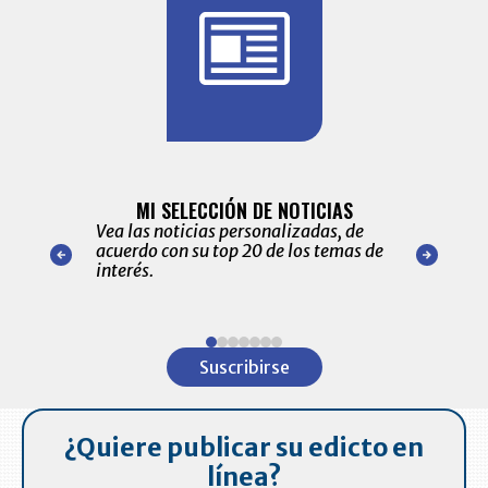
BITÁCORA 
ALERTAS
MI SELECCIÓN DE NOTICIAS
Recopilación
ónico las
Vea las noticias personalizadas, de
económicos 
r nuestro
acuerdo con su top 20 de los temas de
comportamie
amente para
interés.
de las 10.0
ventas en C
Item
1
Suscribirse
of
7
¿Quiere publicar su edicto en
línea?