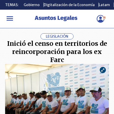
TEMAS:
TEMAS:
Gobierno
Gobierno
Digitalización de la Economía
Digitalización de la Economía
Latam
Latam
INICIO
ACTUALIDAD
Inició el censo en territorios de reincorpo
LEGISLACIÓN
Inició el censo en territorios de
reincorporación para los ex
Farc