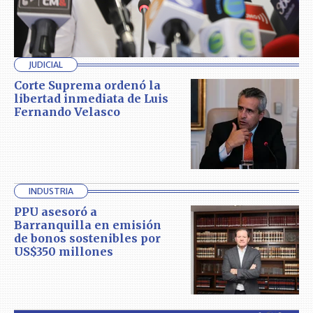
JUDICIAL
Corte Suprema ordenó la
libertad inmediata de Luis
Fernando Velasco
INDUSTRIA
PPU asesoró a
Barranquilla en emisión
de bonos sostenibles por
US$350 millones