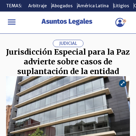
TEMAS:
TEMAS:
Arbitraje
Arbitraje
Abogados
Abogados
América Latina
América Latina
Litigios
Litigios
C
C
INICIO
ACTUALIDAD
Jurisdicción Especial para la Paz advierte
JUDICIAL
Jurisdicción Especial para la Paz
advierte sobre casos de
suplantación de la entidad