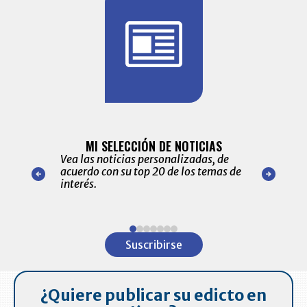
BITÁCORA 
ALERTAS
MI SELECCIÓN DE NOTICIAS
Recopilación
ónico las
Vea las noticias personalizadas, de
económicos 
r nuestro
acuerdo con su top 20 de los temas de
comportamie
amente para
interés.
de las 10.0
ventas en C
Item
1
Suscribirse
of
7
¿Quiere publicar su edicto en