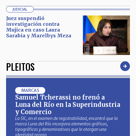
JUDICIAL
Juez suspendió
investigación contra
Mujica en caso Laura
Sarabia y Marelbys Meza
PLEITOS
MARCAS
Samuel Tcherassi no frenó a
Luna del Río en la Superindustria
y Comercio
La SIC, en el examen de registrabilidad, encontró que la
marca Luna del Río incorpora elementos gráficos,
tipográficos y denominativos que le otorgan una
identidad propia