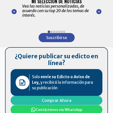
MI SELECCIÓN DE NOTICIAS
Recopilación
ónico las
Vea las noticias personalizadas, de
económicos 
r nuestro
acuerdo con su top 20 de los temas de
comportamie
amente para
interés.
de las 10.0
ventas en C
Item
1
Suscribirse
of
7
¿Quiere publicar su edicto en
línea?
Solo
envíe su Edicto o Aviso de
Ley,
y recibirá la información para
su publicación
Comprar Ahora
Contáctenos vía WhatsApp