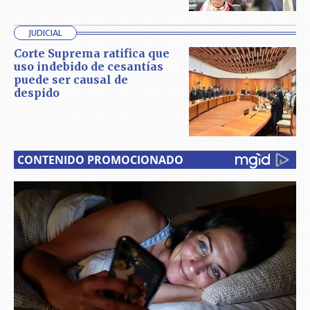
JUDICIAL
Corte Suprema ratifica que
uso indebido de cesantías
puede ser causal de
despido