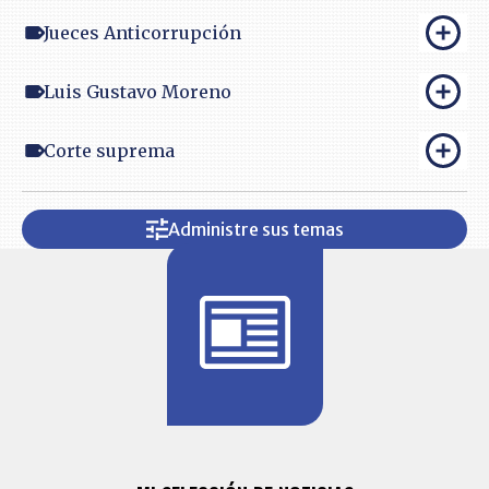
Jueces Anticorrupción
Luis Gustavo Moreno
Corte suprema
Administre sus temas
BITÁCORA 
ALERTAS