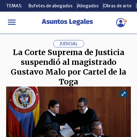
TEMAS:
TEMAS:
Bufetes de abogados
Bufetes de abogados
Abogados
Abogados
Obras de arte
Obras de arte
INICIO
ACTUALIDAD
La Corte Suprema de Justicia suspendió al
JUDICIAL
La Corte Suprema de Justicia
suspendió al magistrado
Gustavo Malo por Cartel de la
Toga