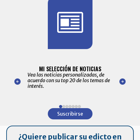
BITÁCORA 
ALERTAS
MI SELECCIÓN DE NOTICIAS
Recopilación
ónico las
Vea las noticias personalizadas, de
económicos 
r nuestro
acuerdo con su top 20 de los temas de
comportamie
amente para
interés.
de las 10.0
ventas en C
Item
1
Suscribirse
of
7
¿Quiere publicar su edicto en