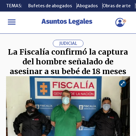
TEMAS:
TEMAS:
Bufetes de abogados
Bufetes de abogados
Abogados
Abogados
Obras de arte
Obras de arte
INICIO
ACTUALIDAD
La Fiscalía confirmó la captura del hombr
JUDICIAL
La Fiscalía confirmó la captura
del hombre señalado de
asesinar a su bebé de 18 meses