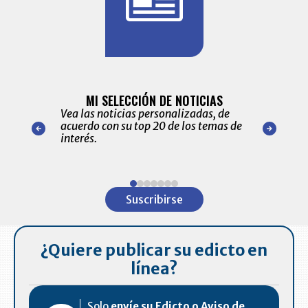
BITÁCORA 
ALERTAS
MI SELECCIÓN DE NOTICIAS
Recopilación
ónico las
Vea las noticias personalizadas, de
económicos 
r nuestro
acuerdo con su top 20 de los temas de
comportamie
amente para
interés.
de las 10.0
ventas en C
Item
1
Suscribirse
of
7
¿Quiere publicar su edicto en
línea?
Solo
envíe su Edicto o Aviso de