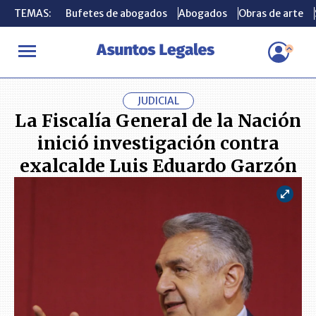
TEMAS:
TEMAS:
Bufetes de abogados
Bufetes de abogados
Abogados
Abogados
Obras de arte
Obras de arte
INICIO
ACTUALIDAD
La Fiscalía General de la Nación inició in
JUDICIAL
La Fiscalía General de la Nación
inició investigación contra
exalcalde Luis Eduardo Garzón