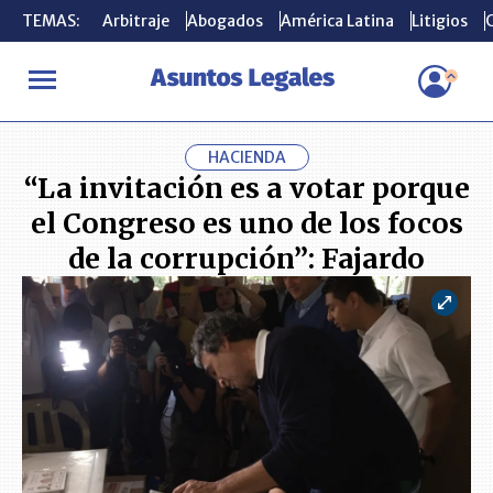
TEMAS:
TEMAS:
Arbitraje
Arbitraje
Abogados
Abogados
América Latina
América Latina
Litigios
Litigios
C
C
INICIO
ACTUALIDAD
“La invitación es a votar porque el Congre
HACIENDA
“La invitación es a votar porque
el Congreso es uno de los focos
de la corrupción”: Fajardo