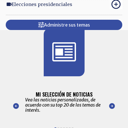
Elecciones presidenciales
Administre sus temas
BITÁCORA 
ALERTAS
MI SELECCIÓN DE NOTICIAS
Recopilación
ónico las
Vea las noticias personalizadas, de
económicos 
r nuestro
acuerdo con su top 20 de los temas de
comportamie
amente para
interés.
de las 10.0
ventas en C
Item