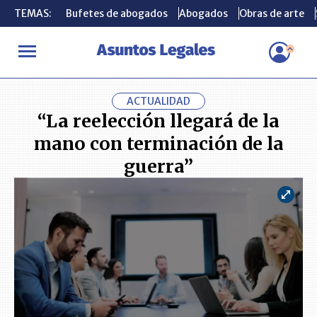
TEMAS:
TEMAS:
Bufetes de abogados
Bufetes de abogados
Abogados
Abogados
Obras de arte
Obras de arte
INICIO
ACTUALIDAD
“La reelección llegará de la mano con ter
ACTUALIDAD
“La reelección llegará de la
mano con terminación de la
guerra”