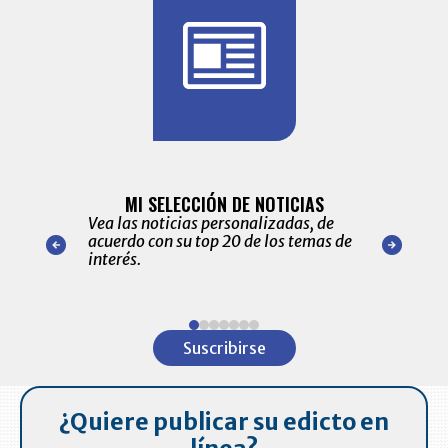
BITÁCORA 
ALERTAS
MI SELECCIÓN DE NOTICIAS
Recopilación
ónico las
Vea las noticias personalizadas, de
económicos 
r nuestro
acuerdo con su top 20 de los temas de
comportamie
amente para
interés.
de las 10.0
ventas en C
Item
1
Suscribirse
of
7
¿Quiere publicar su edicto en