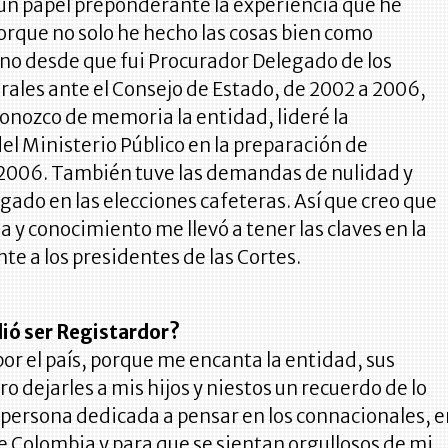
 un papel preponderante la experiencia que he
rque no solo he hecho las cosas bien como
ino desde que fui Procurador Delegado de los
rales ante el Consejo de Estado, de 2002 a 2006,
onozco de memoria la entidad, lideré la
el Ministerio Público en la preparación de
 2006. También tuve las demandas de nulidad y
gado en las elecciones cafeteras. Así que creo que
a y conocimiento me llevó a tener las claves en la
nte a los presidentes de las Cortes.
ió ser Registardor?
por el país, porque me encanta la entidad, sus
ro dejarles a mis hijos y niestos un recuerdo de lo
 persona dedicada a pensar en los connacionales, 
e Colombia y para que se sientan orgullosos de mi.