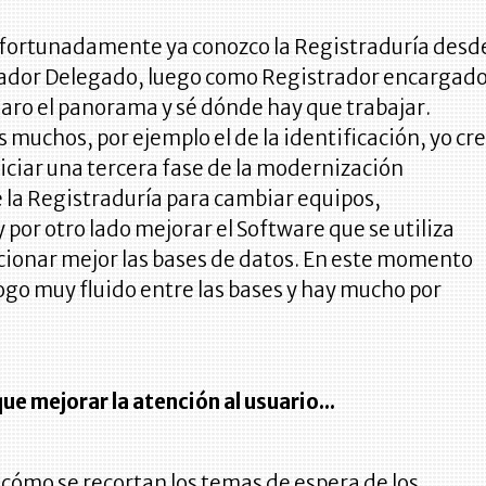
fortunadamente ya conozco la Registraduría desd
rador Delegado, luego como Registrador encargad
laro el panorama y sé dónde hay que trabajar.
muchos, por ejemplo el de la identificación, yo cr
iciar una tercera fase de la modernización
 la Registraduría para cambiar equipos,
y por otro lado mejorar el Software que se utiliza
cionar mejor las bases de datos. En este momento
ogo muy fluido entre las bases y hay mucho por
e mejorar la atención al usuario...
r cómo se recortan los temas de espera de los