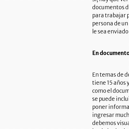
documentos de 
para trabajar 
persona de un s
le sea enviado
En documentos
En temas de d
tiene 15 años
como el docume
se puede inclu
poner informa
ingresar mucho
debemos visual