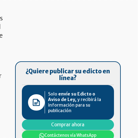
os
l
te
¿Quiere publicar su edicto en
r
línea?
Solo
envíe su Edicto o
Aviso de Ley,
y recibirá la
información para su
publicación
Comprar ahora
Contáctenos vía WhatsApp