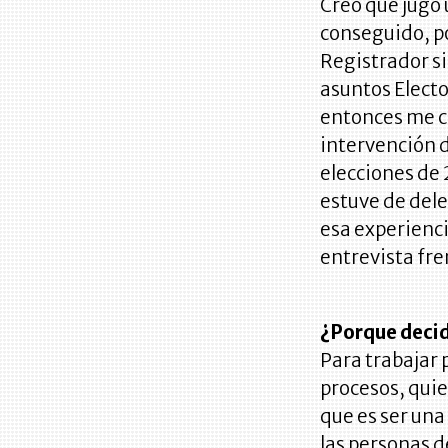
Creo que jugó
conseguido, po
Registrador s
asuntos Electo
entonces me c
intervención d
elecciones de
estuve de dele
esa experienci
entrevista fre
¿Porque decid
Para trabajar 
procesos, quie
que es ser una
las personas d