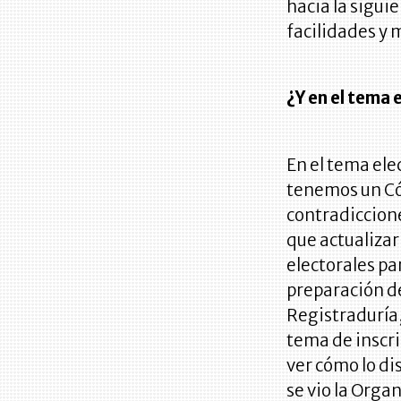
hacia la sigu
facilidades y 
¿Y en el tema 
En el tema ele
tenemos un Có
contradiccion
que actualizar
electorales pa
preparación de
Registraduría,
tema de inscri
ver cómo lo d
se vio la Orga