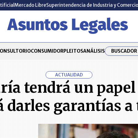
tificial
Mercado Libre
Superintendencia de Industria y Comerci
BUSCADOR 
ONSULTORIO
CONSUMIDOR
PLEITOS
ANÁLISIS
ACTUALIDAD
ría tendrá un pape
 darles garantías a