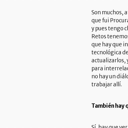
Son muchos, a
que fui Procu
y pues tengo c
Retos tenemos 
que hay que in
tecnológica de
actualizarlos, 
para interrela
no hay un diál
trabajar allí.
También hay qu
Sí, hay que ve