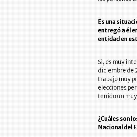
Es una situaci
entregó a él e
entidad en es
Si, es muy int
diciembre de 2
trabajo muy pr
elecciones per
tenido un muy 
¿Cuáles son l
Nacional del 