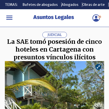
TEMAS:
TEMAS:
Bufetes de abogados
Bufetes de abogados
Abogados
Abogados
Obras de arte
Obras de arte
INICIO
ACTUALIDAD
La SAE tomó posesión de cinco hoteles en C
JUDICIAL
La SAE tomó posesión de cinco
hoteles en Cartagena con
presuntos vínculos ilícitos