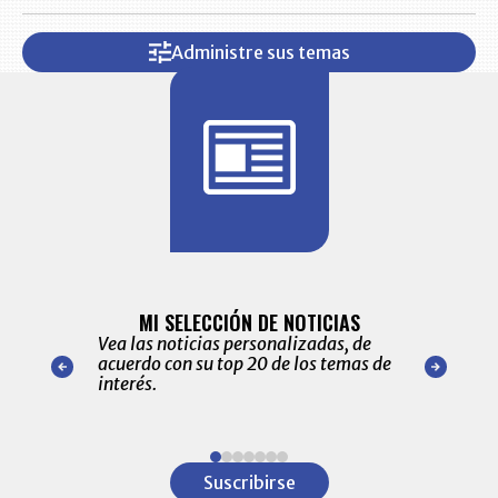
Administre sus temas
BITÁCORA 
ALERTAS
MI SELECCIÓN DE NOTICIAS
Recopilación
ónico las
Vea las noticias personalizadas, de
económicos 
r nuestro
acuerdo con su top 20 de los temas de
comportamie
amente para
interés.
de las 10.0
ventas en C
Item
1
Suscribirse
of