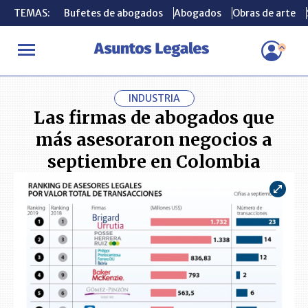
TEMAS:
TEMAS:
Bufetes de abogados
Bufetes de abogados
Abogados
Abogados
Obras de arte
Obras de arte
INICIO
ACTUALIDAD
Las firmas de abogados que más asesorar
INDUSTRIA
Las firmas de abogados que
más asesoraron negocios a
septiembre en Colombia