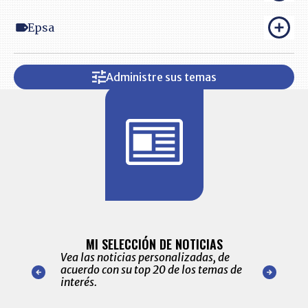
Epsa
Administre sus temas
BITÁCORA 
ALERTAS
MI SELECCIÓN DE NOTICIAS
Recopilación
ónico las
Vea las noticias personalizadas, de
económicos 
r nuestro
acuerdo con su top 20 de los temas de
comportamie
amente para
interés.
de las 10.0
ventas en C