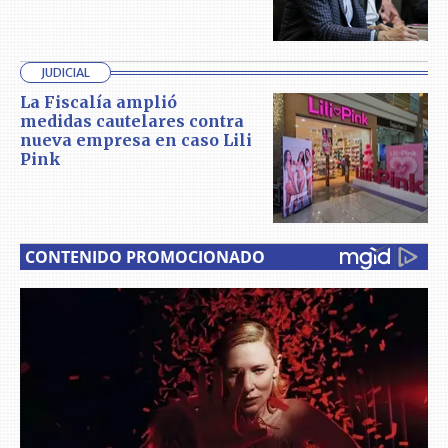
JUDICIAL
La Fiscalía amplió
medidas cautelares contra
nueva empresa en caso Lili
Pink