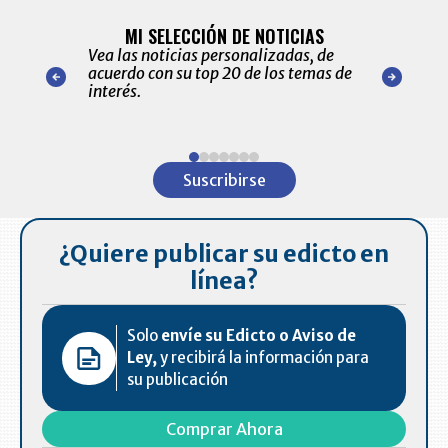
BITÁCORA 
ALERTAS
MI SELECCIÓN DE NOTICIAS
Recopilación
ónico las
Vea las noticias personalizadas, de
económicos 
r nuestro
acuerdo con su top 20 de los temas de
comportamie
amente para
interés.
de las 10.0
ventas en C
Item
1
Suscribirse
of
7
¿Quiere publicar su edicto en
línea?
Solo
envíe su Edicto o Aviso de
Ley,
y recibirá la información para
su publicación
Comprar Ahora