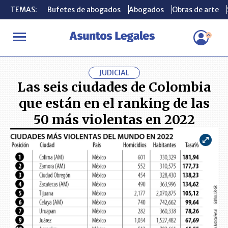
TEMAS:
TEMAS:
Bufetes de abogados
Bufetes de abogados
Abogados
Abogados
Obras de arte
Obras de arte
INICIO
ACTUALIDAD
Las seis ciudades de Colombia que están e
JUDICIAL
Las seis ciudades de Colombia
que están en el ranking de las
50 más violentas en 2022