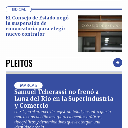
JUDICIAL
El Consejo de Estado negó
la suspensión de
convocatoria para elegir
nuevo contralor
PLEITOS
MARCAS
Samuel Tcherassi no frenó a
Luna del Río en la Superindustria
y Comercio
La SIC, en el examen de registrabilidad, encontró que la
marca Luna del Río incorpora elementos gráficos,
tipográficos y denominativos que le otorgan una
identidad propia