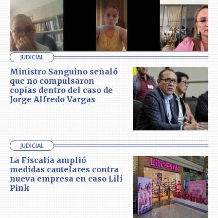
JUDICIAL
Ministro Sanguino señaló
que no compulsaron
copias dentro del caso de
Jorge Alfredo Vargas
JUDICIAL
La Fiscalía amplió
medidas cautelares contra
nueva empresa en caso Lili
Pink