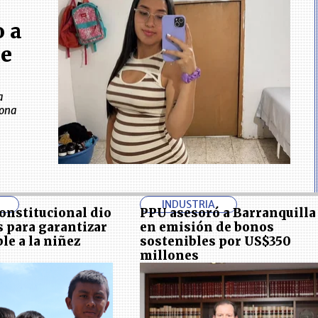
 a
de
a
zona
INDUSTRIA
onstitucional dio
PPU asesoró a Barranquilla
s para garantizar
en emisión de bonos
le a la niñez
sostenibles por US$350
millones