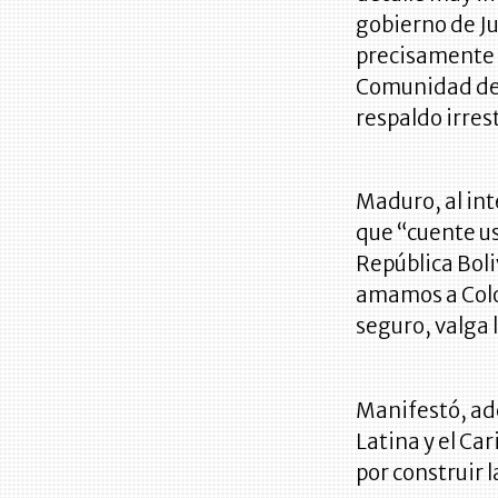
gobierno de Ju
precisamente 
Comunidad de 
respaldo irres
Maduro, al inte
que “cuente us
República Bol
amamos a Colo
seguro, valga 
Manifestó, ad
Latina y el Ca
por construir 