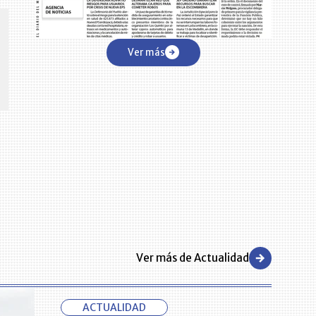
CENTRO DE CONVENCIONES
Reviva en primera fila todos los foros y cátedras LR. Espacios de
s y regiones del
conocimiento alrededor de los temas económicos, empresariales y
Ver más
.000 primeras empresas
financieros que permiten el posicionamiento y desarrollo de los
negocios en el país.
Ver más de Actualidad
ACTUALIDAD