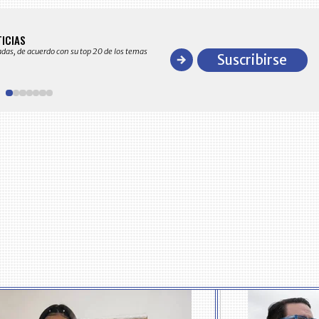
BITÁCORA EMPRESARIAL 10.000 LR
TICIAS
Recopilación clasificada por sectores económico
adas, de acuerdo con su top 20 de los temas
comportamiento general y detallado de las 10
Suscribirse
en ventas en Colombia