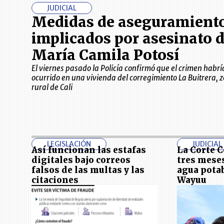
JUDICIAL
Medidas de aseguramiento
implicados por asesinato 
María Camila Potosí
El viernes pasado la Policía confirmó que el crimen habrí
ocurrido en una vivienda del corregimiento La Buitrera, 
rural de Cali
LEGISLACIÓN
JUDICIAL
Así funcionan las estafas
La Corte C
digitales bajo correos
tres mese
falsos de las multas y las
agua potab
citaciones
Wayuu