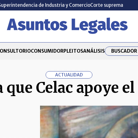
Superintendencia de Industria y Comercio
Corte suprema
BUSCADOR 
ONSULTORIO
CONSUMIDOR
PLEITOS
ANÁLISIS
ACTUALIDAD
 que Celac apoye el