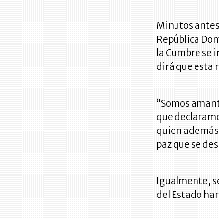
Minutos antes
República Dom
la Cumbre se in
dirá que esta 
“Somos amante
que declaramo
quien además s
paz que se desa
Igualmente, se
del Estado har